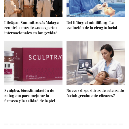
LifeSpan Summit 2026: Málaga
Del lifting al minilifting. La
reunirá a más de 400 expertos
evolución de la cirugía facial
internacionales en longevidad
Sculptra, bioestimulación de
Nuevos dispositivos de retensado
colágeno para mejorar la
facial: ¿realmente eficaces?
firmeza y la calidad de la piel