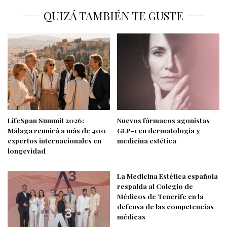
QUIZÁ TAMBIÉN TE GUSTE
LifeSpan Summit 2026:
Nuevos fármacos agonistas
Málaga reunirá a más de 400
GLP-1 en dermatología y
expertos internacionales en
medicina estética
longevidad
La Medicina Estética española
respalda al Colegio de
Médicos de Tenerife en la
defensa de las competencias
médicas