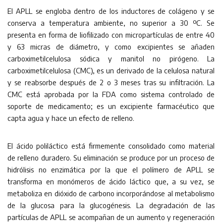
El APLL se engloba dentro de los inductores de colágeno y se
conserva a temperatura ambiente, no superior a 30 ºC. Se
presenta en forma de liofilizado con micropartículas de entre 40
y 63 micras de diámetro, y como excipientes se añaden
carboximetilcelulosa sódica y manitol no pirógeno. La
carboximetilcelulosa (CMC), es un derivado de la celulosa natural
y se reabsorbe después de 2 o 3 meses tras su infiltración. La
CMC está aprobada por la FDA como sistema controlado de
soporte de medicamento; es un excipiente farmacéutico que
capta agua y hace un efecto de relleno.
El ácido poliláctico está firmemente consolidado como material
de relleno duradero. Su eliminación se produce por un proceso de
hidrólisis no enzimática por la que el polímero de APLL se
transforma en monómeros de ácido láctico que, a su vez, se
metaboliza en dióxido de carbono incorporándose al metabolismo
de la glucosa para la glucogénesis. La degradación de las
partículas de APLL se acompañan de un aumento y regeneración