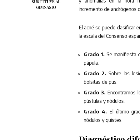
y anomalías en la flora m
SUSTITUYE AL
GIMNASIO
incremento de andrógenos o 
El acné se puede clasificar 
la escala del Consenso españo
Grado 1.
Se manifiesta c
pápula.
Grado 2.
Sobre las lesi
bolsitas de pus.
Grado 3.
Encontramos lo
pústulas y nódulos.
Grado 4.
El último gr
nódulos y quistes.
Diagnóstico dif