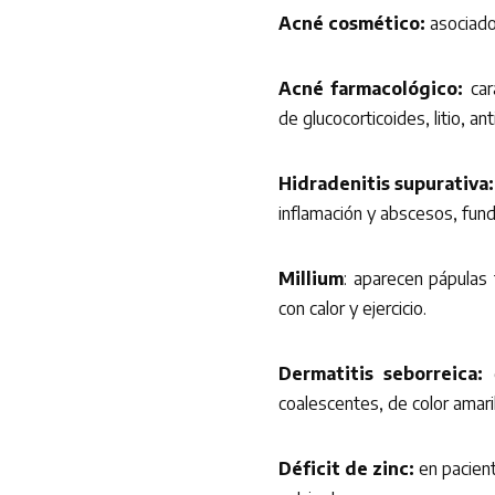
Acné cosmético:
asociado
Acné farmacológico:
car
de glucocorticoides, litio, a
Hidradenitis supurativa
inflamación y abscesos, fun
Millium
: aparecen pápulas 
con calor y ejercicio.
Dermatitis seborreica:
d
coalescentes, de color amaril
Déficit de zinc:
en pacient