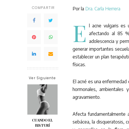
COMPARTIR
Por la
Dra. Carla Herrera
E
l acne vulgaris es
afectando al 85 
adolescencia y per
generar importantes secuelas
establecer un plan terapéuti
físicas.
Ver Siguiente
El acné es una enfermedad cró
hormonales, ambientales y 
agravamiento.
Afecta fundamentalmente a 
CUANDO EL
sebácea, la disqueratosis, 
BISTURÍ