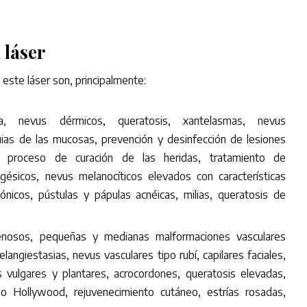
 láser
 este láser son, principalmente:
a, nevus dérmicos, queratosis, xantelasmas, nevus
ias de las mucosas, prevención y desinfección de lesiones
el proceso de curación de las heridas, tratamiento de
ugésicos, nevus melanocíticos elevados con características
nicos, pústulas y pápulas acnéicas, milias, queratosis de
osos, pequeñas y medianas malformaciones vasculares
elangiestasias, nevus vasculares tipo rubí, capilares faciales,
 vulgares y plantares, acrocordones, queratosis elevadas,
tipo Hollywood, rejuvenecimiento cutáneo, estrías rosadas,