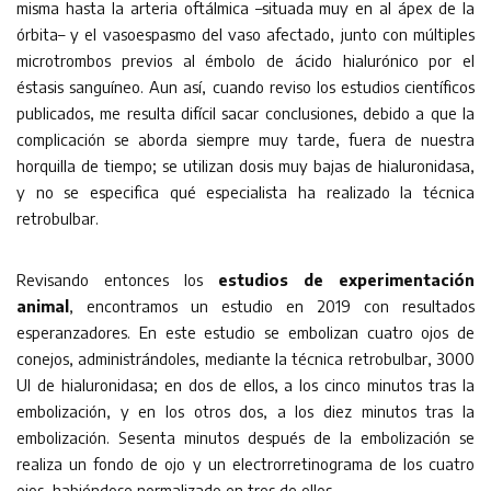
misma hasta la arteria oftálmica –situada muy en al ápex de la
órbita– y el vasoespasmo del vaso afectado, junto con múltiples
microtrombos previos al émbolo de ácido hialurónico por el
éstasis sanguíneo. Aun así, cuando reviso los estudios científicos
publicados, me resulta difícil sacar conclusiones, debido a que la
complicación se aborda siempre muy tarde, fuera de nuestra
horquilla de tiempo; se utilizan dosis muy bajas de hialuronidasa,
y no se especifica qué especialista ha realizado la técnica
retrobulbar.
Revisando entonces los
estudios de experimentación
animal
, encontramos un estudio en 2019 con resultados
esperanzadores. En este estudio se embolizan cuatro ojos de
conejos, administrándoles, mediante la técnica retrobulbar, 3000
UI de hialuronidasa; en dos de ellos, a los cinco minutos tras la
embolización, y en los otros dos, a los diez minutos tras la
embolización. Sesenta minutos después de la embolización se
realiza un fondo de ojo y un electrorretinograma de los cuatro
ojos, habiéndose normalizado en tres de ellos.