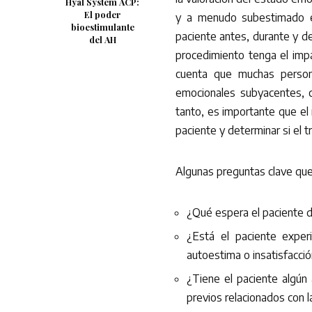
Hyal System ACP:
El poder
y a menudo subestimado en
bioestimulante
paciente antes, durante y de
del AH
procedimiento tenga el imp
cuenta que muchas person
emocionales subyacentes, co
tanto, es importante que el 
paciente y determinar si el 
Algunas preguntas clave que
¿Qué espera el paciente d
¿Está el paciente expe
autoestima o insatisfacció
¿Tiene el paciente algún
previos relacionados con 