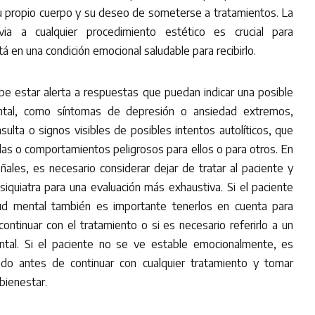
u propio cuerpo y su deseo de someterse a tratamientos. La
evia a cualquier procedimiento estético es crucial para
á en una condición emocional saludable para recibirlo.
be estar alerta a respuestas que puedan indicar una posible
ntal, como síntomas de depresión o ansiedad extremos,
nsulta o signos visibles de posibles intentos autolíticos, que
das o comportamientos peligrosos para ellos o para otros. En
ñales, es necesario considerar dejar de tratar al paciente y
siquiatra para una evaluación más exhaustiva. Si el paciente
ud mental también es importante tenerlos en cuenta para
ontinuar con el tratamiento o si es necesario referirlo a un
ntal. Si el paciente no se ve estable emocionalmente, es
ado antes de continuar con cualquier tratamiento y tomar
bienestar.