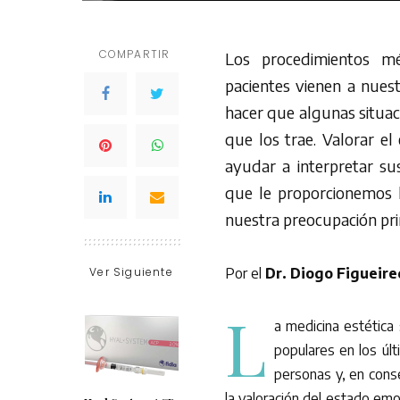
COMPARTIR
Los procedimientos mé
pacientes vienen a nues
hacer que algunas situac
que los trae. Valorar e
ayudar a interpretar su
que le proporcionemos l
nuestra preocupación pri
Ver Siguiente
Por el
Dr. Diogo Figueir
L
a medicina estética
populares en los últ
personas y, en cons
la valoración del estado emo