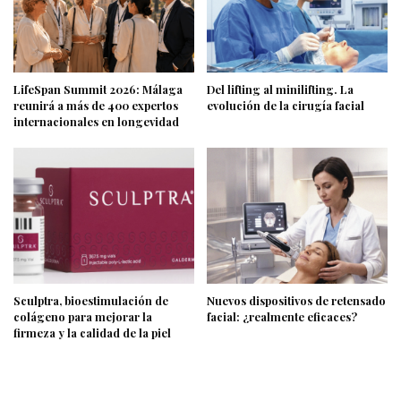
LifeSpan Summit 2026: Málaga
Del lifting al minilifting. La
reunirá a más de 400 expertos
evolución de la cirugía facial
internacionales en longevidad
Sculptra, bioestimulación de
Nuevos dispositivos de retensado
colágeno para mejorar la
facial: ¿realmente eficaces?
firmeza y la calidad de la piel