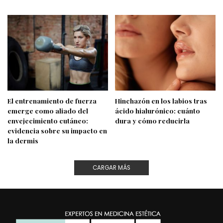
El entrenamiento de fuerza
Hinchazón en los labios tras
emerge como aliado del
ácido hialurónico: cuánto
envejecimiento cutáneo:
dura y cómo reducirla
evidencia sobre su impacto en
la dermis
CARGAR MÁS