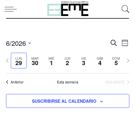
6/2026
N
N
BUSCAR
SEMA
a
a
Seleccionar
v
v
Semana
fecha.
Sem
LUN
MAR
MIÉ
JUE
VIE
SÁB
DOM
29
30
1
2
3
4
e
5
e
anterior
sigui
g
g
a
a
c
c
Anterior
Esta semana
SIGUIENTE
i
i
ó
ó
SUSCRIBIRSE AL CALENDARIO
n
n
d
d
e
e
b
v
ú
i
s
s