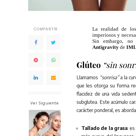
La realidad de los
COMPARTIR
imperiosos y necesa
Sin embargo, no
Antigravity
de
IM
Glúteo
“sin sonr
Llamamos
“sonrisa”
a la cu
que les otorga su forma red
flacidez de una vida seden
subglutea. Este acúmulo cara
Ver Siguiente
carácter ponderal, es abord
Tallado de la grasa
: es