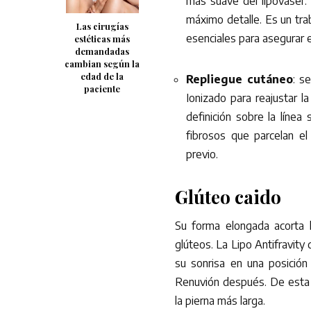
más suave del lipovaser. 
máximo detalle. Es un trab
Las cirugías
esenciales para asegurar el
estéticas más
demandadas
cambian según la
edad de la
Repliegue cutáneo
: s
paciente
Ionizado para reajustar la
definición sobre la línea
fibrosos que parcelan el
previo.
Glúteo caido
Su forma elongada acorta 
glúteos. La Lipo Antifravity
su sonrisa en una posición
Renuvión después. De esta 
la pierna más larga.