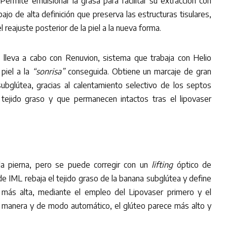
Permite emulsionar la grasa para facilitar su extracción con
ajo de alta definición que preserva las estructuras tisulares,
 reajuste posterior de la piel a la nueva forma.
e lleva a cabo con Renuvion, sistema que trabaja con Helio
 piel a la
“sonrisa”
conseguida. Obtiene un marcaje de gran
 subglútea, gracias al calentamiento selectivo de los septos
 tejido graso y que permanecen intactos tras el lipovaser
la pierna, pero se puede corregir con un
lifting
óptico de
 de IML rebaja el tejido graso de la banana subglútea y define
 más alta, mediante el empleo del Lipovaser primero y el
manera y de modo automático, el glúteo parece más alto y