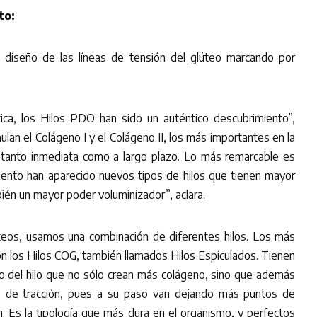
to:
 diseño de las líneas de tensión del glúteo marcando por
tica, los Hilos PDO han sido un auténtico descubrimiento”,
ulan el Colágeno I y el Colágeno II, los más importantes en la
n tanto inmediata como a largo plazo. Lo más remarcable es
mento han aparecido nuevos tipos de hilos que tienen mayor
ién un mayor poder voluminizador”, aclara.
teos, usamos una combinación de diferentes hilos. Los más
n los Hilos COG, también llamados Hilos Espiculados. Tienen
rgo del hilo que no sólo crean más colágeno, sino que además
o de tracción, pues a su paso van dejando más puntos de
ón. Es la tipología que más dura en el organismo, y perfectos