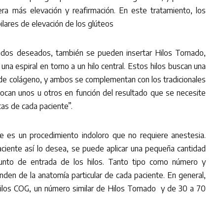
ra más elevación y reafirmación. En este tratamiento, los
lares de elevación de los glúteos
ados deseados, también se pueden insertar Hilos Tornado,
una espiral en torno a un hilo central. Estos hilos buscan una
 de colágeno, y ambos se complementan con los tradicionales
ocan unos u otros en función del resultado que se necesite
cas de cada paciente”.
te es un procedimiento indoloro que no requiere anestesia.
paciente así lo desea, se puede aplicar una pequeña cantidad
punto de entrada de los hilos. Tanto tipo como número y
nden de la anatomía particular de cada paciente. En general,
ilos COG, un número similar de Hilos Tornado y de 30 a 70