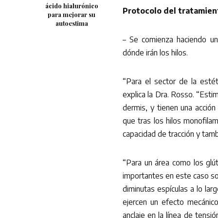
ácido hialurónico
Protocolo del tratamien
para mejorar su
autoestima
– Se comienza haciendo un
dónde irán los hilos.
“Para el sector de la esté
explica la Dra. Rosso. “Estim
dermis, y tienen una acció
que tras los hilos monofila
capacidad de tracción y tamb
“Para un área como los glú
importantes en este caso so
diminutas espículas a lo la
ejercen un efecto mecánic
anclaje en la línea de tensi