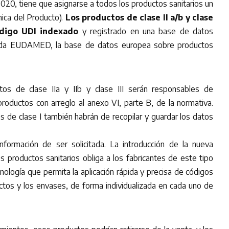
020, tiene que asignarse a todos los productos sanitarios un
nica del Producto).
Los productos de clase II a/b y clase
ódigo UDI indexado
y registrado en una base de datos
mada EUDAMED, la base de datos europea sobre productos
tos de clase IIa y IIb y clase III serán responsables de
productos con arreglo al anexo VI, parte B, de la normativa.
s de clase I también habrán de recopilar y guardar los datos
información de ser solicitada. La introducción de la nueva
s productos sanitarios obliga a los fabricantes de este tipo
cnología que permita la aplicación rápida y precisa de códigos
uctos y los envases, de forma individualizada en cada uno de