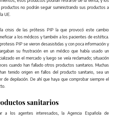
mientos, esos productos podrían retirarse de la venta, y los
e productos no podrán seguir suministrando sus productos a
la UE.
la crisis de las prótesis PIP la que provocó este cambio
eficiar a los médicos y también a los pacientes de estética.
protesis PIP se vieron desasistidas y con poca información y
argaban su frustración en un médico que había usado un
alizado en el mercado y luego se veía reclamado; situación
ces cuando han fallado otros productos sanitarios. Muchas
n tenido origen en fallos del producto sanitario, sea un
er de depilación. De ahí que haya que comprobar siempre el
to.
roductos sanitarios
ar a los agentes interesados, la Agencia Española de