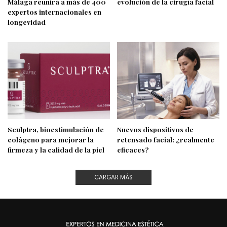
Málaga reunirá a más de 400
evolución de la cirugía facial
expertos internacionales en
longevidad
Sculptra, bioestimulación de
Nuevos dispositivos de
colágeno para mejorar la
retensado facial: ¿realmente
firmeza y la calidad de la piel
eficaces?
CARGAR MÁS