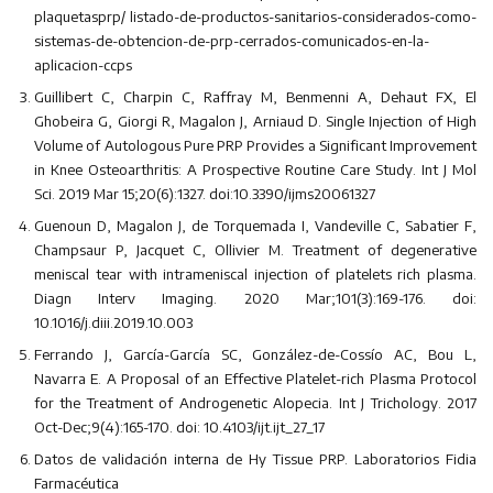
plaquetasprp/ listado-de-productos-sanitarios-considerados-como-
sistemas-de-obtencion-de-prp-cerrados-comunicados-en-la-
aplicacion-ccps
Guillibert C, Charpin C, Raffray M, Benmenni A, Dehaut FX, El
Ghobeira G, Giorgi R, Magalon J, Arniaud D. Single Injection of High
Volume of Autologous Pure PRP Provides a Significant Improvement
in Knee Osteoarthritis: A Prospective Routine Care Study. Int J Mol
Sci. 2019 Mar 15;20(6):1327. doi:10.3390/ijms20061327
Guenoun D, Magalon J, de Torquemada I, Vandeville C, Sabatier F,
Champsaur P, Jacquet C, Ollivier M. Treatment of degenerative
meniscal tear with intrameniscal injection of platelets rich plasma.
Diagn Interv Imaging. 2020 Mar;101(3):169-176. doi:
10.1016/j.diii.2019.10.003
Ferrando J, García-García SC, González-de-Cossío AC, Bou L,
Navarra E. A Proposal of an Effective Platelet-rich Plasma Protocol
for the Treatment of Androgenetic Alopecia. Int J Trichology. 2017
Oct-Dec;9(4):165-170. doi: 10.4103/ijt.ijt_27_17
Datos de validación interna de Hy Tissue PRP. Laboratorios Fidia
Farmacéutica