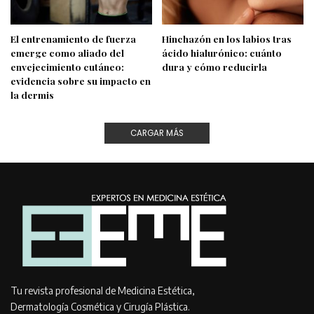
El entrenamiento de fuerza
Hinchazón en los labios tras
emerge como aliado del
ácido hialurónico: cuánto
envejecimiento cutáneo:
dura y cómo reducirla
evidencia sobre su impacto en
la dermis
CARGAR MÁS
Tu revista profesional de Medicina Estética,
Dermatología Cosmética y Cirugía Plástica.