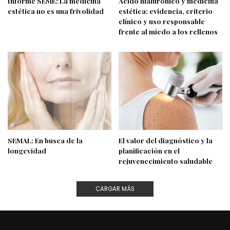
Informe SEME: La medicina
Ácido hialurónico y medicina
estética no es una frivolidad
estética: evidencia, criterio
clínico y uso responsable
frente al miedo a los rellenos
SEMAL: En busca de la
El valor del diagnóstico y la
longevidad
planificación en el
rejuvenecimiento saludable
CARGAR MÁS