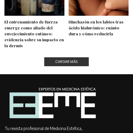
El entrenamiento de fuerza
Hinchazón en los labios tras
emerge como aliado del
ácido hialurónico: cuánto
envejecimiento cutáneo:
dura y cómo reducirla
evidencia sobre su impacto en
la dermis
CARGAR MÁS
Tu revista profesional de Medicina Estética,