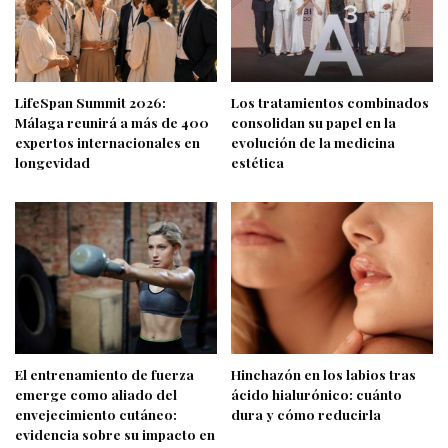
LifeSpan Summit 2026:
Los tratamientos combinados
Málaga reunirá a más de 400
consolidan su papel en la
expertos internacionales en
evolución de la medicina
longevidad
estética
El entrenamiento de fuerza
Hinchazón en los labios tras
emerge como aliado del
ácido hialurónico: cuánto
envejecimiento cutáneo:
dura y cómo reducirla
evidencia sobre su impacto en