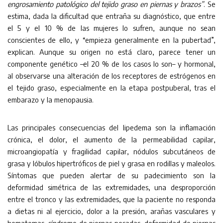
engrosamiento patológico del tejido graso en piernas y brazos”
. Se
estima, dada la dificultad que entraña su diagnóstico, que entre
el 5 y el 10 % de las mujeres lo sufren, aunque no sean
conscientes de ello, y “empieza generalmente en la pubertad”,
explican. Aunque su origen no está claro, parece tener un
componente genético –el 20 % de los casos lo son– y hormonal,
al observarse una alteración de los receptores de estrógenos en
el tejido graso, especialmente en la etapa postpuberal, tras el
embarazo y la menopausia.
Las principales consecuencias del lipedema son la inflamación
crónica, el dolor, el aumento de la permeabilidad capilar,
microangiopatía y fragilidad capilar, nódulos subcutáneos de
grasa y lóbulos hipertróficos de piel y grasa en rodillas y maleolos.
Síntomas que pueden alertar de su padecimiento son la
deformidad simétrica de las extremidades, una desproporción
entre el tronco y las extremidades, que la paciente no responda
a dietas ni al ejercicio, dolor a la presión, arañas vasculares y
hematomas, síndrome de piernas pesadas, deformidad de piernas