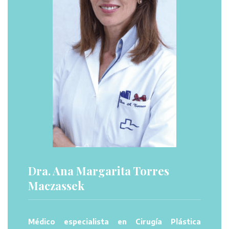
Dra. Ana Margarita Torres
Maczassek
Médico especialista en Cirugía Plástica