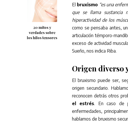
El
bruxismo
“es una enfer
que se llama sustancia n
hiperactividad de los músc
20 mitos y
como se pensaba antes, una
verdades sobre
articulación témporo-mandibu
los hilos tensores
exceso de actividad muscular
Sueño, nos indica Riba.
Origen diverso y
El bruxismo puede ser, seg
origen secundario. Hablamo
reconocen detrás otros pr
el estrés
. En caso de p
enfermedades, principalmen
hablamos de bruxismo secun