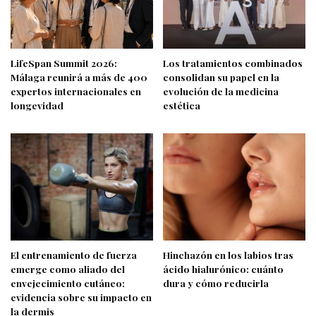
LifeSpan Summit 2026:
Los tratamientos combinados
Málaga reunirá a más de 400
consolidan su papel en la
expertos internacionales en
evolución de la medicina
longevidad
estética
El entrenamiento de fuerza
Hinchazón en los labios tras
emerge como aliado del
ácido hialurónico: cuánto
envejecimiento cutáneo:
dura y cómo reducirla
evidencia sobre su impacto en
la dermis