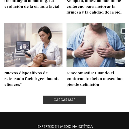
Del lifting al minilifting. La
Sculptra, bioestimulación de
evolución de la cirugía facial
colágeno para mejorar la
firmeza y la calidad de la piel
Nuevos dispositivos de
Ginecomastia: Cuando el
retensado facial: ¿realmente
contorno torácico masculino
eficaces?
pierde definición
CARGAR MÁS