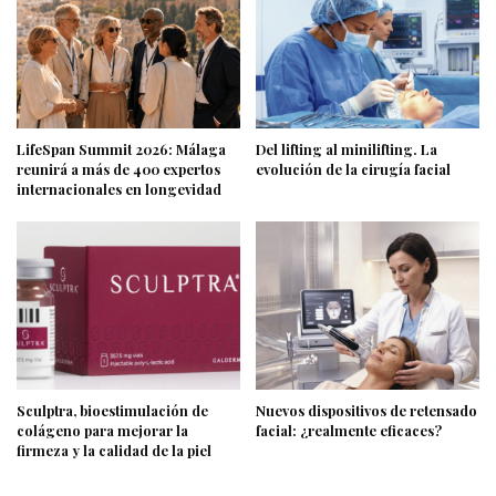
LifeSpan Summit 2026: Málaga
Del lifting al minilifting. La
reunirá a más de 400 expertos
evolución de la cirugía facial
internacionales en longevidad
Sculptra, bioestimulación de
Nuevos dispositivos de retensado
colágeno para mejorar la
facial: ¿realmente eficaces?
firmeza y la calidad de la piel