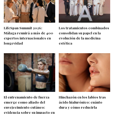
LifeSpan Summit 2026:
Los tratamientos combinados
Málaga reunirá a más de 400
consolidan su papel en la
expertos internacionales en
evolución de la medicina
longevidad
estética
El entrenamiento de fuerza
Hinchazón en los labios tras
emerge como aliado del
ácido hialurónico: cuánto
envejecimiento cutáneo:
dura y cómo reducirla
evidencia sobre su impacto en