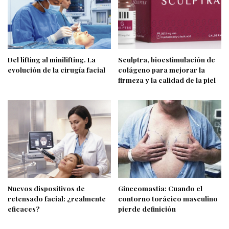
Del lifting al minilifting. La
Sculptra, bioestimulación de
evolución de la cirugía facial
colágeno para mejorar la
firmeza y la calidad de la piel
Nuevos dispositivos de
Ginecomastia: Cuando el
retensado facial: ¿realmente
contorno torácico masculino
eficaces?
pierde definición