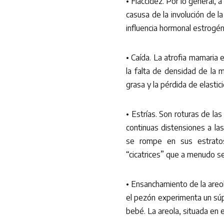
• Flaccidez. Por lo general, 
casusa de la involución de l
influencia hormonal estrogé
• Caída. La atrofia mamaria 
la falta de densidad de la
grasa y la pérdida de elastic
• Estrías. Son roturas de las
continuas distensiones a la
se rompe en sus estratos
“cicatrices” que a menudo se
• Ensanchamiento de la areo
el pezón experimenta un súpe
bebé. La areola, situada en e