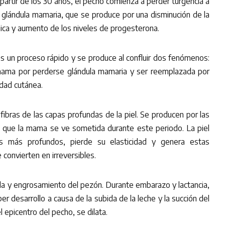
a partir de los 30 años, el pecho comienza a perder turgencia a
a glándula mamaria, que se produce por una disminución de la
nica y aumento de los niveles de progesterona.
es un proceso rápido y se produce al confluir dos fenómenos:
 mama por perderse glándula mamaria y ser reemplazada por
idad cutánea.
 fibras de las capas profundas de la piel. Se producen por las
s que la mama se ve sometida durante este periodo. La piel
 más profundos, pierde su elasticidad y genera estas
 convierten en irreversibles.
la y engrosamiento del pezón. Durante embarazo y lactancia,
r desarrollo a causa de la subida de la leche y la succión del
l epicentro del pecho, se dilata.