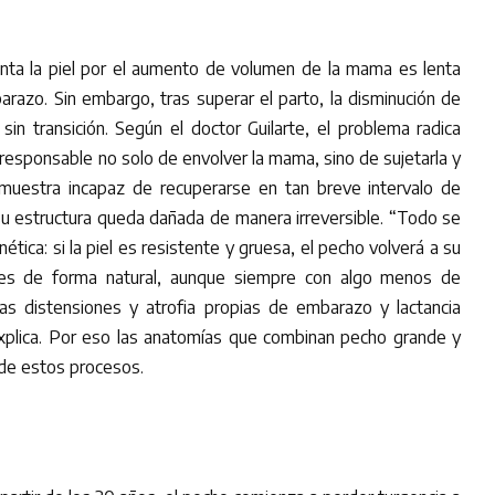
nta la piel por el aumento de volumen de la mama es lenta
arazo. Sin embargo, tras superar el parto, la disminución de
in transición. Según el doctor Guilarte, el problema radica
, responsable no solo de envolver la mama, sino de sujetarla y
 muestra incapaz de recuperarse en tan breve intervalo de
u estructura queda dañada de manera irreversible. “Todo se
tica: si la piel es resistente y gruesa, el pecho volverá a su
res de forma natural, aunque siempre con algo menos de
 las distensiones y atrofia propias de embarazo y lactancia
explica. Por eso las anatomías que combinan pecho grande y
 de estos procesos.