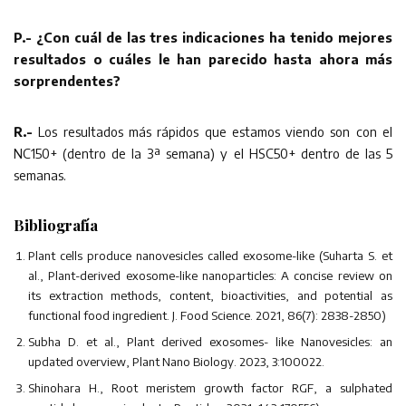
P.- ¿Con cuál de las tres indicaciones ha tenido mejores
resultados o cuáles le han parecido hasta ahora más
sorprendentes?
R.-
Los resultados más rápidos que estamos viendo son con el
NC150+ (dentro de la 3ª semana) y el HSC50+ dentro de las 5
semanas.
Bibliografía
Plant cells produce nanovesicles called exosome-like (Suharta S. et
al., Plant-derived exosome-like nanoparticles: A concise review on
its extraction methods, content, bioactivities, and potential as
functional food ingredient. J. Food Science. 2021, 86(7): 2838-2850)
Subha D. et al., Plant derived exosomes- like Nanovesicles: an
updated overview, Plant Nano Biology. 2023, 3:100022.
Shinohara H., Root meristem growth factor RGF, a sulphated