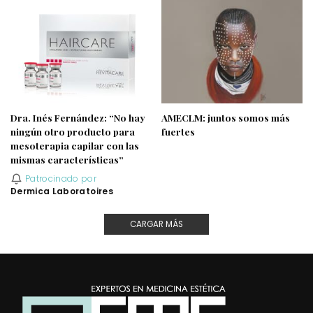
Dra. Inés Fernández: “No hay
AMECLM: juntos somos más
ningún otro producto para
fuertes
mesoterapia capilar con las
mismas características”
Patrocinado por
Dermica Laboratoires
CARGAR MÁS