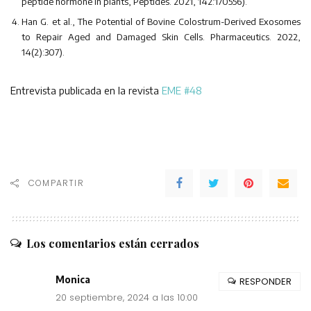
peptide hormone in plants, Peptides. 2021, 142:170556).
Han G. et al., The Potential of Bovine Colostrum-Derived Exosomes
to Repair Aged and Damaged Skin Cells. Pharmaceutics. 2022,
14(2):307).
Entrevista publicada en la revista
EME #48
COMPARTIR
Los comentarios están cerrados
Monica
RESPONDER
20 septiembre, 2024 a las 10:00