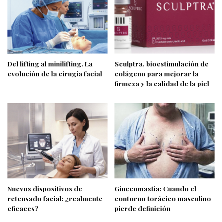
Del lifting al minilifting. La
Sculptra, bioestimulación de
evolución de la cirugía facial
colágeno para mejorar la
firmeza y la calidad de la piel
Nuevos dispositivos de
Ginecomastia: Cuando el
retensado facial: ¿realmente
contorno torácico masculino
eficaces?
pierde definición