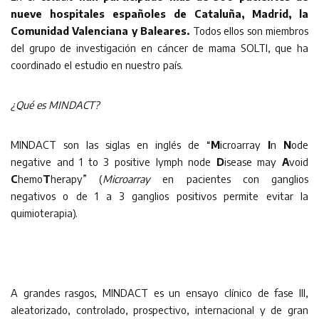
nueve hospitales españoles de Cataluña, Madrid, la
Comunidad Valenciana y Baleares.
Todos ellos son miembros
del grupo de investigación en cáncer de mama SOLTI, que ha
coordinado el estudio en nuestro país.
¿Qué es MINDACT?
MINDACT son las siglas en inglés de “
M
icroarray
I
n
N
ode
negative and 1 to 3 positive lymph node
D
isease may
A
void
C
hemo
T
herapy” (
Microarray
en pacientes con ganglios
negativos o de 1 a 3 ganglios positivos permite evitar la
quimioterapia).
A grandes rasgos, MINDACT es un ensayo clínico de fase III,
aleatorizado, controlado, prospectivo, internacional y de gran