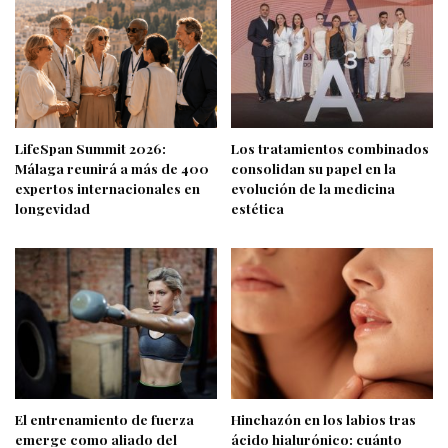
LifeSpan Summit 2026:
Los tratamientos combinados
Málaga reunirá a más de 400
consolidan su papel en la
expertos internacionales en
evolución de la medicina
longevidad
estética
El entrenamiento de fuerza
Hinchazón en los labios tras
emerge como aliado del
ácido hialurónico: cuánto