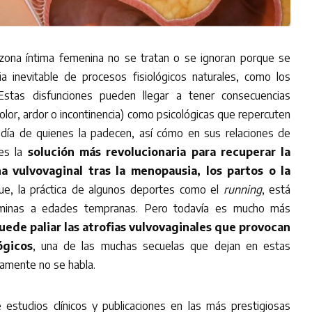
zona íntima femenina no se tratan o se ignoran porque se
a inevitable de procesos fisiológicos naturales, como los
Estas disfunciones pueden llegar a tener consecuencias
dolor, ardor o incontinencia) como psicológicas que repercuten
 día de quienes la padecen, así cómo en sus relaciones de
s la
solución más revolucionaria para recuperar la
a vulvovaginal tras la menopausia, los partos o la
e, la práctica de algunos deportes como el
running
, está
éminas a edades tempranas. Pero todavía es mucho más
uede paliar las atrofias vulvovaginales que provocan
ógicos
, una de las muchas secuelas que dejan en estas
camente no se habla.
studios clínicos y publicaciones en las más prestigiosas