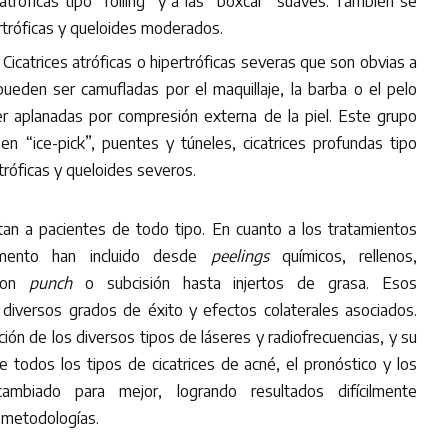
 atróficas tipo “rolling” y a las “boxcar” suaves. También se
pertróficas y queloides moderados.
. Cicatrices atróficas o hipertróficas severas que son obvias a
ueden ser camufladas por el maquillaje, la barba o el pelo
er aplanadas por compresión externa de la piel. Este grupo
en “ice-pick”, puentes y túneles, cicatrices profundas tipo
rtróficas y queloides severos.
tan a pacientes de todo tipo. En cuanto a los tratamientos
omento han incluido desde
peelings
químicos, rellenos,
con
punch
o subcisión hasta injertos de grasa. Esos
diversos grados de éxito y efectos colaterales asociados.
ión de los diversos tipos de láseres y radiofrecuencias, y su
 todos los tipos de cicatrices de acné, el pronóstico y los
ambiado para mejor, logrando resultados difícilmente
e metodologías.