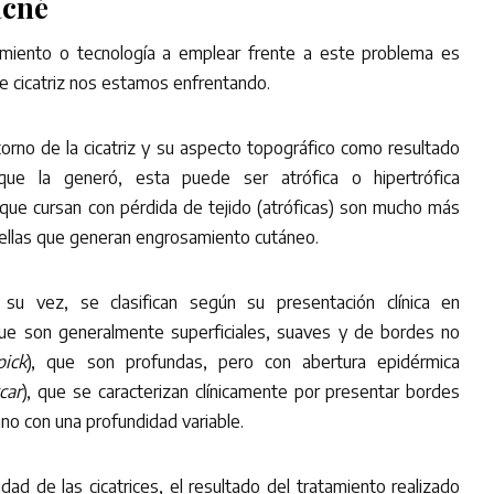
acné
amiento o tecnología a emplear frente a este problema es
e cicatriz nos estamos enfrentando.
orno de la cicatriz y su aspecto topográfico como resultado
 que la generó, esta puede ser atrófica o hipertrófica
es que cursan con pérdida de tejido (atróficas) son mucho más
ellas que generan engrosamiento cutáneo.
a su vez, se clasifican según su presentación clínica en
que son generalmente superficiales, suaves y de bordes no
pick
), que son profundas, pero con abertura epidérmica
car
), que se caracterizan clínicamente por presentar bordes
ano con una profundidad variable.
ad de las cicatrices, el resultado del tratamiento realizado