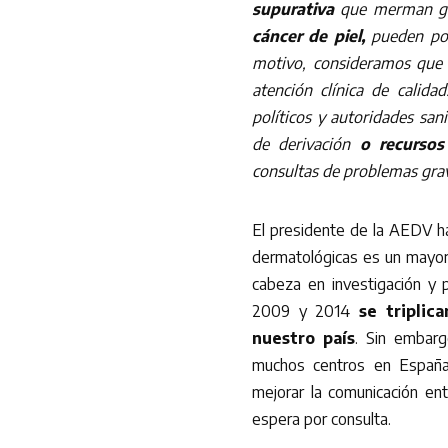
supurativa
que merman gr
cáncer de piel,
pueden pon
motivo, consideramos que l
atención clínica de calida
políticos y autoridades sani
de derivación
o recursos 
consultas de problemas gra
El presidente de la AEDV ha
dermatológicas es un mayor
cabeza en investigación y p
2009 y 2014
se triplic
nuestro país
. Sin embar
muchos centros en España 
mejorar la comunicación ent
espera por consulta.