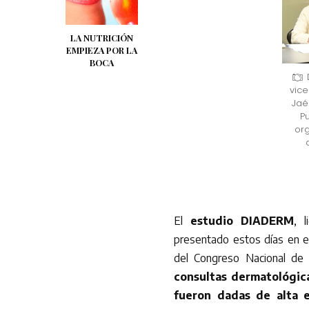
LA NUTRICIÓN
EMPIEZA POR LA
BOCA
vice
Jaé
P
or
El
estudio DIADERM
, 
presentado estos días en e
del Congreso Nacional d
consultas dermatológic
fueron dadas de alta e