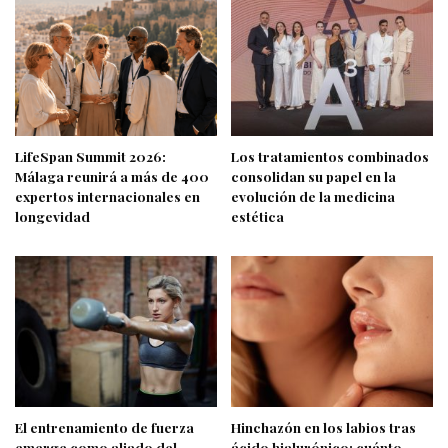
LifeSpan Summit 2026:
Los tratamientos combinados
Málaga reunirá a más de 400
consolidan su papel en la
expertos internacionales en
evolución de la medicina
longevidad
estética
El entrenamiento de fuerza
Hinchazón en los labios tras
emerge como aliado del
ácido hialurónico: cuánto