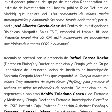
Investigadora principal del grupo de Medicina Regenerativa del
Instituto de Investigación del Hospital público 12 de Octubre de
Madrid) que hablará del
‘Uso combinado de células madre
mesenquimales y nanopartículas como terapia antitumoral’
; por su
parte
José Alberto García-Sanz
del Centro de Investigaciones
Biológicas Margarita Salas-CSIC, expondrá el trabajo titulado
‘Potencial terapéutico de 92R mAb evidenciado en xenoinjertos
ortotópicos de tumores CCR9 + humanos’
.
Además se contará con la presencia de
Rafael Correa Rocha
(Doctor en Biología y Doctor en Medicina y Cirugía. Jefe de Grupo
Laboratorio de Inmunoregulación del Instituto de Investigación
Sanitaria Gregorio Marañón) que expondrá la ‘
Terapia celular con
células Treg obtenidas de tejido tímico (thyTreg) para prevenir el
rechazo en niños trasplantados de corazón’.
De medicina neuro-
regenerativa hablarán
Adolfo Toledano Gasca
(Ldo. Farmacia
y Medicina y Cirugía. Doctor en Farmacia. Investigador Científico
del CSIC. Instituto Cajal. Patrono Fundación Alzheimer España) y
Ernesto Doncel Pérez
(Investigador Principal en el