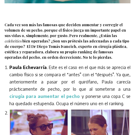
Cada vez son más las famosas que deciden aumentar y corregir el
volumen de su pecho, porque el físico juega un importante papel en
sus vidas o, simplemente, por gusto. Pero realmente, ¿Están las
celebrities
bien operadas? ¿Son sus prótesis las adecuadas a cada tipo
de cuerpo? El Dr Diego Tomás Ivancich, experto en cirugía plástica,
estética y reparadora, elabora su propio ranking de famosas
operadas del pecho, en orden decreciente. No te lo pierdas.
Paula Echevarría
.
Este es el caso en el que más se aprecia el
cambio físico si se compara el “antes” con el “después”. Ya que,
anteriormente a pasar por el quirófano, Paula carecía
prácticamente de pecho, por lo que al someterse a una
cirugía para aumentar el pecho
y ponerse una copa C se
ha quedado estupenda. Ocupa el número uno en el ranking.