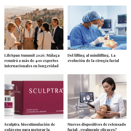
LifeSpan Summit 2026: Málaga
Del lifting al minilifting. La
reunirá a más de 400 expertos
evolución de la cirugía facial
internacionales en longevidad
Sculptra, bioestimulación de
Nuevos dispositivos de retensado
colágeno para mejorar la
facial: ¿realmente eficaces?