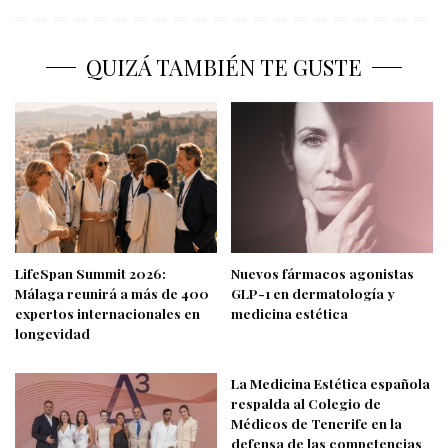
QUIZÁ TAMBIÉN TE GUSTE
LifeSpan Summit 2026:
Nuevos fármacos agonistas
Málaga reunirá a más de 400
GLP-1 en dermatología y
expertos internacionales en
medicina estética
longevidad
La Medicina Estética española
respalda al Colegio de
Médicos de Tenerife en la
defensa de las competencias