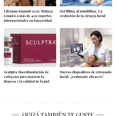
LifeSpan Summit 2026: Málaga
Del lifting al minilifting. La
reunirá a más de 400 expertos
evolución de la cirugía facial
internacionales en longevidad
Sculptra, bioestimulación de
Nuevos dispositivos de retensado
colágeno para mejorar la
facial: ¿realmente eficaces?
firmeza y la calidad de la piel
QUIZÁ TAMBIÉN TE GUSTE