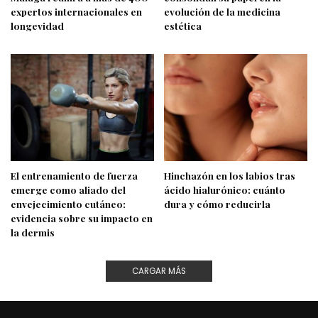
expertos internacionales en
evolución de la medicina
longevidad
estética
El entrenamiento de fuerza
Hinchazón en los labios tras
emerge como aliado del
ácido hialurónico: cuánto
envejecimiento cutáneo:
dura y cómo reducirla
evidencia sobre su impacto en
la dermis
CARGAR MÁS