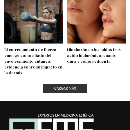
El entrenamiento de fuerza
Hinchazón en los labios tras
emerge como aliado del
ácido hialurónico: cuánto
envejecimiento cutáneo:
dura y cómo reducirla
evidencia sobre su impacto en
la dermis
CARGAR MÁS