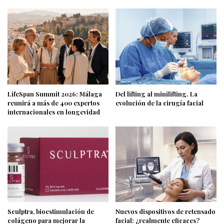
LifeSpan Summit 2026: Málaga
Del lifting al minilifting. La
reunirá a más de 400 expertos
evolución de la cirugía facial
internacionales en longevidad
Sculptra, bioestimulación de
Nuevos dispositivos de retensado
colágeno para mejorar la
facial: ¿realmente eficaces?