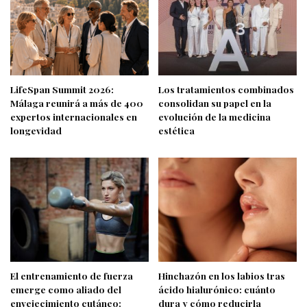
LifeSpan Summit 2026:
Los tratamientos combinados
Málaga reunirá a más de 400
consolidan su papel en la
expertos internacionales en
evolución de la medicina
longevidad
estética
El entrenamiento de fuerza
Hinchazón en los labios tras
emerge como aliado del
ácido hialurónico: cuánto
envejecimiento cutáneo:
dura y cómo reducirla