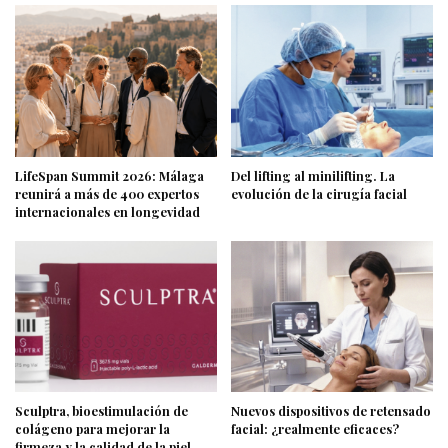
LifeSpan Summit 2026: Málaga
Del lifting al minilifting. La
reunirá a más de 400 expertos
evolución de la cirugía facial
internacionales en longevidad
Sculptra, bioestimulación de
Nuevos dispositivos de retensado
colágeno para mejorar la
facial: ¿realmente eficaces?
firmeza y la calidad de la piel