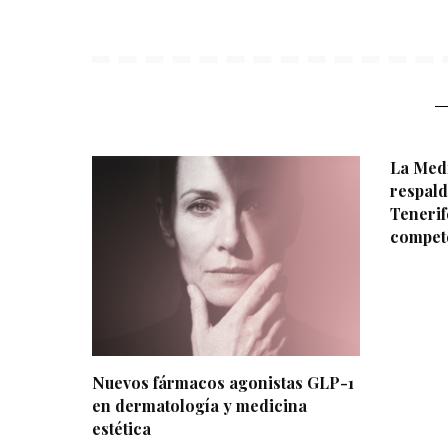
La Medi
respald
Tenerif
compet
Nuevos fármacos agonistas GLP-1
en dermatología y medicina
estética