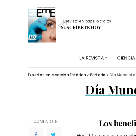
Tu revista en papel o digital
SUSCRÍBETE HOY
LA REVISTA
CIENCIA
Expertos en Medicina Estética
>
Portada
>
Día Mundial d
Día Mund
Los benefi
COMPARTIR
Hoy, 22 de marzo, se celeb