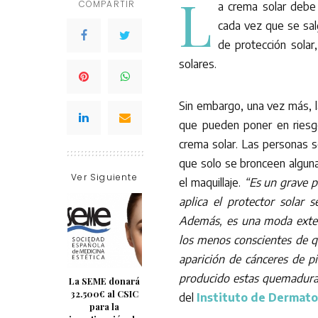
L
COMPARTIR
a crema solar debe 
cada vez que se sal
de protección solar
solares.
Sin embargo, una vez más, 
que pueden poner en riesgo 
crema solar. Las personas s
que solo se bronceen alguna
Ver Siguiente
el maquillaje.
“Es un grave pe
aplica el protector solar 
Además, es una moda exten
los menos conscientes de q
aparición de cánceres de p
producido estas quemadura
La SEME donará
32.500€ al CSIC
del
Instituto de Dermato
para la