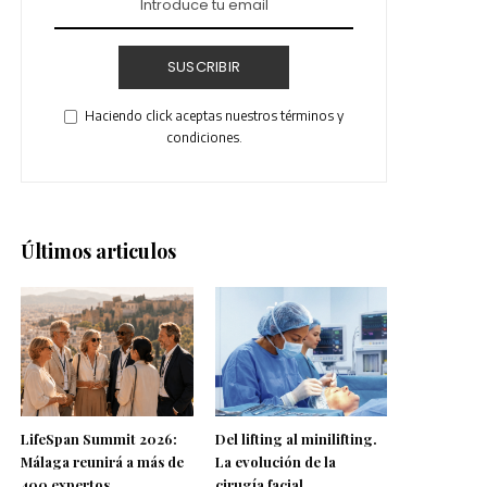
SUSCRIBIR
Haciendo click aceptas nuestros términos y
condiciones.
Últimos articulos
LifeSpan Summit 2026:
Del lifting al minilifting.
Málaga reunirá a más de
La evolución de la
400 expertos
cirugía facial