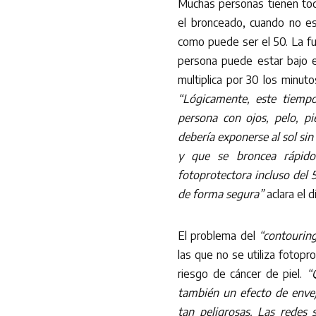
Muchas personas tienen tod
el bronceado, cuando no es 
como puede ser el 50. La f
persona puede estar bajo e
multiplica por 30 los minut
“Lógicamente, este tiempo
persona con ojos, pelo, p
debería exponerse al sol sin
y que se broncea rápido 
fotoprotectora incluso del
de forma segura”
aclara el 
El problema del
“contourin
las que no se utiliza fotop
riesgo de cáncer de piel.
“Q
también un efecto de envej
tan peligrosas. Las redes 