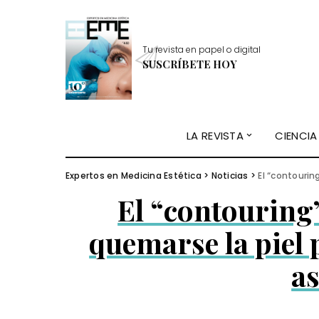
Tu revista en papel o digital
SUSCRÍBETE HOY
LA REVISTA
CIENCIA
Expertos en Medicina Estética
>
Noticias
>
El “contourin
El “contouring
quemarse la piel
a