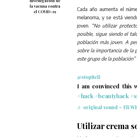
investigación de
la vacuna contra
Cada año aumenta el núme
el COVID-19
melanoma, y se está viend
joven.
“No utilizar protec
posible, sigue siendo el ta
población más joven. A pes
sobre la importancia de la 
este grupo de la población”
@stopiteli
I am convinced this 
#hack
#beautyhack
#s
♬ original sound – Eli W
Utilizar crema s