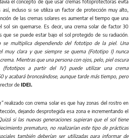
avía el concepto de que usar cremas fotoprotectoras evita
así, incluso si se utiliza un factor de protección muy alto,
unción de las cremas solares es aumentar el tiempo que una
l sol sin quemarse. Es decir, una crema solar de factor 30
os que se puede estar bajo el sol protegido de su radiación.
 se multiplica dependiendo del fototipo de la piel. Una
iel muy clara y que siempre se quema (Fototipo I) nunca
 crema. Mientras que una persona con ojos, pelo, piel oscura
(fototipos a partir del IV) puede utilizar una crema
 50 y acabará bronceándose, aunque tarde más tiempo, pero
director de
IDEI.
g”
realizado con crema solar es que hay zonas del rostro en
rotección, dejando desprotegida esa zona e incrementando el
uizá si las nuevas generaciones supieran que el sol tiene
ecimiento prematuro, no realizarían este tipo de prácticas
sociales también deberían ser utilizadas para informar de