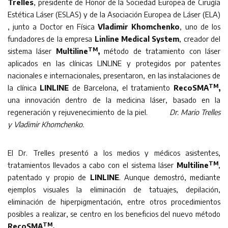
Trelles
, presidente de Honor de la Sociedad Europea de Cirugía
Estética Láser (ESLAS) y de la Asociación Europea de Láser (ELA)
, junto a Doctor en Física
Vladimir Khomchenko
, uno de los
fundadores de la empresa
Linline Medical System
, creador del
TM
sistema láser
Multiline
,
método de tratamiento con láser
aplicados en las clínicas LINLINE y protegidos por patentes
nacionales e internacionales, presentaron, en las instalaciones de
TM
la clínica
LINLINE
de Barcelona, el tratamiento
RecoSMA
,
una innovación dentro de la medicina láser, basado en la
regeneración y rejuvenecimiento de la piel.
Dr. Mario Trelles
y Vladimir Khomchenko.
El Dr. Trelles presentó a los medios y médicos asistentes,
TM
tratamientos llevados a cabo con el sistema láser
Multiline
,
patentado y propio de
LINLINE
. Aunque demostró, mediante
ejemplos visuales la eliminación de tatuajes, depilación,
eliminación de hiperpigmentación, entre otros procedimientos
posibles a realizar, se centro en los beneficios del nuevo método
TM
RecoSMA
.