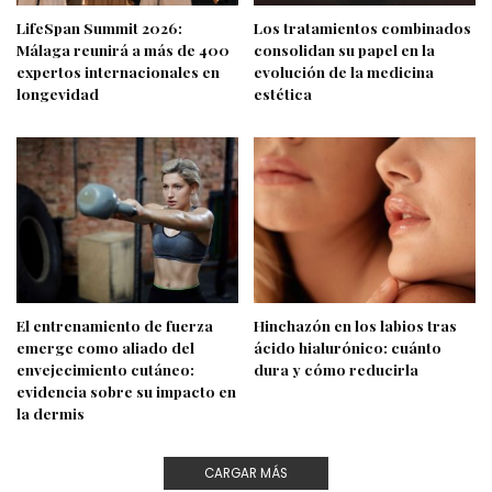
LifeSpan Summit 2026:
Los tratamientos combinados
Málaga reunirá a más de 400
consolidan su papel en la
expertos internacionales en
evolución de la medicina
longevidad
estética
El entrenamiento de fuerza
Hinchazón en los labios tras
emerge como aliado del
ácido hialurónico: cuánto
envejecimiento cutáneo:
dura y cómo reducirla
evidencia sobre su impacto en
la dermis
CARGAR MÁS