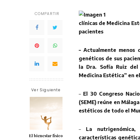
COMPARTIR
clínicas de Medicina Est
pacientes
– Actualmente menos de
genéticos de sus pacien
la Dra. Sofía Ruiz de
Medicina Estética” en e
Ver Siguiente
–
El 30 Congreso Nacio
(SEME) reúne en Málaga 
estéticos de todo el M
–
La nutrigenómica,
El bienestar físico
características genétic