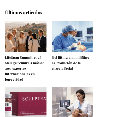
Últimos articulos
LifeSpan Summit 2026:
Del lifting al minilifting.
Málaga reunirá a más de
La evolución de la
400 expertos
cirugía facial
internacionales en
longevidad