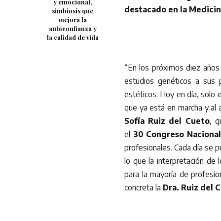
y emocional,
destacado en la Medicin
simbiosis que
mejora la
autoconfianza y
la calidad de vida
“En los próximos diez años 
estudios genéticos a sus 
estéticos. Hoy en día, solo 
que ya está en marcha y al a
Sofía Ruiz del Cueto
, q
el
30 Congreso Nacional
profesionales. Cada día se p
lo que la interpretación de
para la mayoría de profesio
concreta la
Dra. Ruiz del 