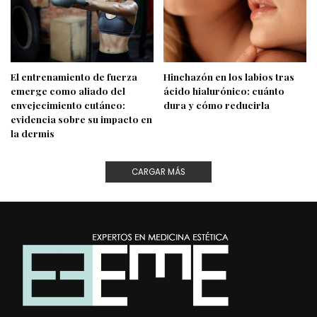
El entrenamiento de fuerza
Hinchazón en los labios tras
emerge como aliado del
ácido hialurónico: cuánto
envejecimiento cutáneo:
dura y cómo reducirla
evidencia sobre su impacto en
la dermis
CARGAR MÁS