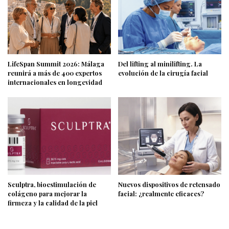
LifeSpan Summit 2026: Málaga
Del lifting al minilifting. La
reunirá a más de 400 expertos
evolución de la cirugía facial
internacionales en longevidad
Sculptra, bioestimulación de
Nuevos dispositivos de retensado
colágeno para mejorar la
facial: ¿realmente eficaces?
firmeza y la calidad de la piel