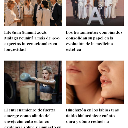
LifeSpan Summit 2026:
Los tratamientos combinados
Málaga reunirá a más de 400
consolidan su papel en la
expertos internacionales en
evolución de la medicina
longevidad
estética
El entrenamiento de fuerza
Hinchazón en los labios tras
emerge como aliado del
ácido hialurónico: cuánto
envejecimiento cutáneo:
dura y cómo reducirla
evidencia sobre su impacto en