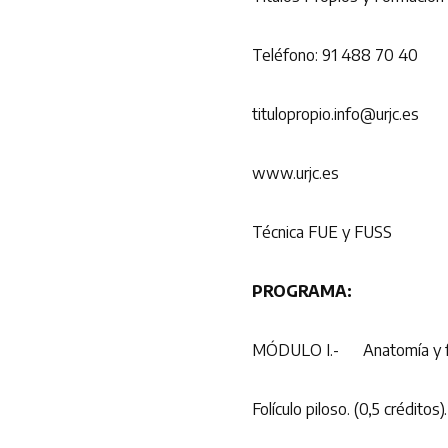
Teléfono: 91 488 70 40
titulopropio.info@urjc.es
www.urjc.es
Técnica FUE y FUSS
PROGRAMA:
MÓDULO I.- Anatomía y fisi
Folículo piloso. (0,5 créditos).