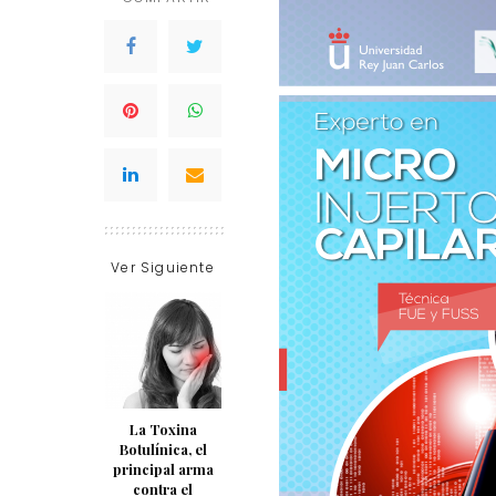
Ver Siguiente
La Toxina
Botulínica, el
principal arma
contra el