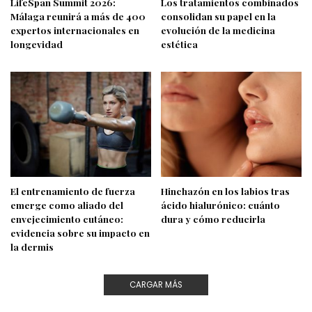
LifeSpan Summit 2026:
Los tratamientos combinados
Málaga reunirá a más de 400
consolidan su papel en la
expertos internacionales en
evolución de la medicina
longevidad
estética
El entrenamiento de fuerza
Hinchazón en los labios tras
emerge como aliado del
ácido hialurónico: cuánto
envejecimiento cutáneo:
dura y cómo reducirla
evidencia sobre su impacto en
la dermis
CARGAR MÁS